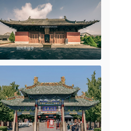
朔州崇福寺
太原晋祠