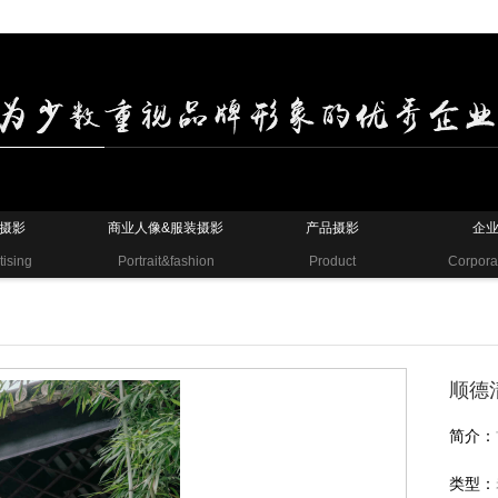
摄影
商业人像&服装摄影
产品摄影
企
tising
Portrait&fashion
Product
Corpora
顺德
简介：
类型：