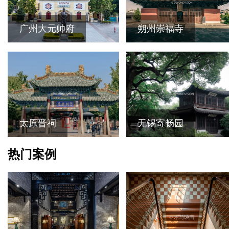
广州大元帅府
朔州崇福寺
太原晋祠
无锡寄畅园
热门案例