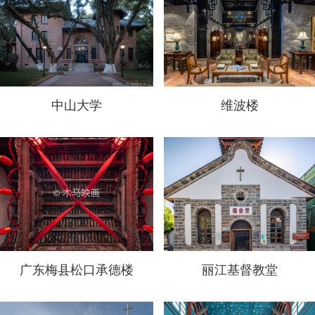
中山大学
维波楼
广东梅县松口承德楼
丽江基督教堂