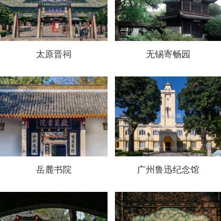
太原晋祠
无锡寄畅园
岳麓书院
广州鲁迅纪念馆