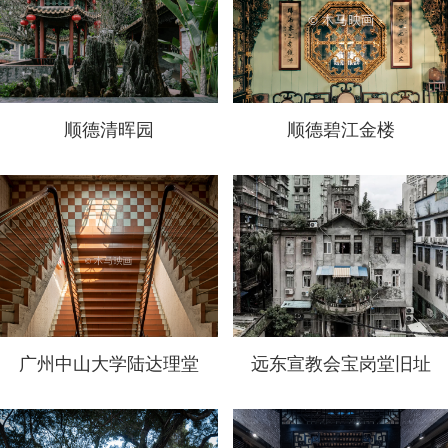
顺德清晖园
顺德碧江金楼
广州中山大学陆达理堂
远东宣教会宝岗堂旧址