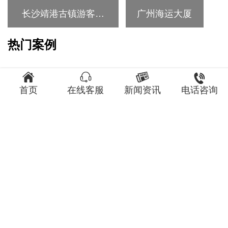
最新案例




首页
在线客服
新闻资讯
电话咨询
广州新力盈峰中心
深圳大疆旗舰店
长沙靖港古镇游客中
广州海运大厦
心
热门案例