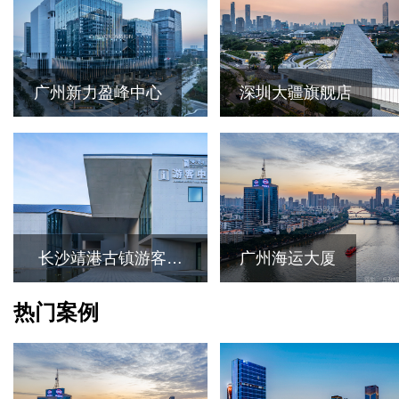
广州新力盈峰中心
深圳大疆旗舰店
长沙靖港古镇游客中
广州海运大厦
心
热门案例