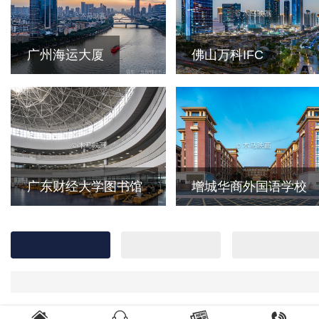
广州海运大厦
佛山万科IFC
广东财经大学图书馆
增城华商外国语学校



