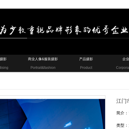
摄影
商业人像&服装摄影
产品摄影
企
tising
Portrait&fashion
Product
Corpora
江门
简介：
类型：