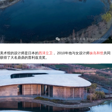
美术馆的设计师是日本的
西泽立卫
， 2010年他与女设计师
妹岛和世
共同
获得了大名鼎鼎的普利兹克奖。