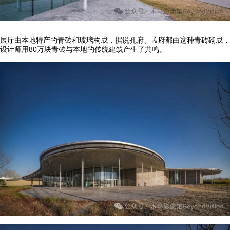
展厅由本地特产的青砖和玻璃构成，据说孔府、孟府都由这种青砖砌成，
设计师用80万块青砖与本地的传统建筑产生了共鸣。