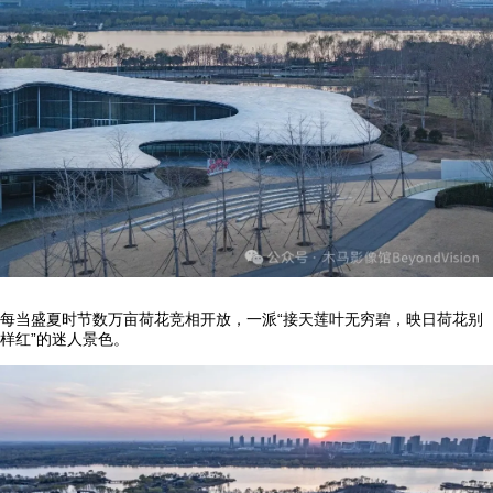
每当盛夏时节数万亩荷花竞相开放，一派“接天莲叶无穷碧，映日荷花别
样红”的迷人景色。