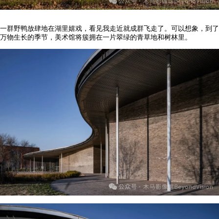
一群野鸭放肆地在湖里嬉戏，看见我走近就成群飞走了。可以想象，到了
万物生长的季节，美术馆将簇拥在一片翠绿的青草地和树林里。