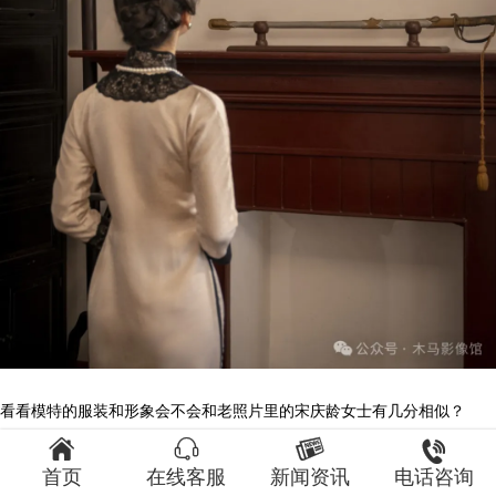
看看模特的服装和形象会不会和老照片里的宋庆龄女士有几分相似？




首页
在线客服
新闻资讯
电话咨询