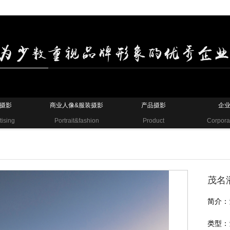
摄影
商业人像&服装摄影
产品摄影
企
tising
Portrait&fashion
Product
Corpora
茂名
简介：
类型：