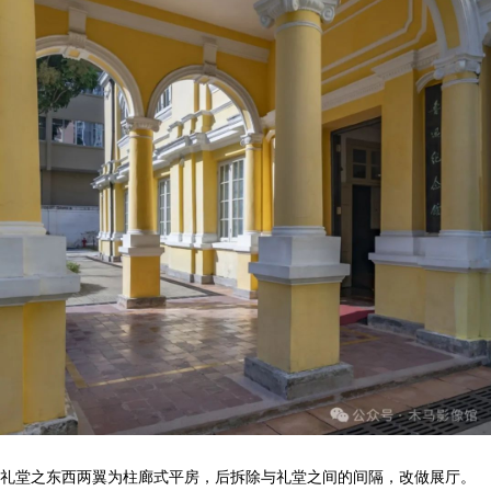
礼堂之东西两翼为柱廊式平房，后拆除与礼堂之间的间隔，改做展厅。