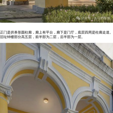
正门是拱券形圆柱廊，廊上有平台，廊下是门厅，底层四周是柱廊走道。
旧址钟楼部分高五层，前半部为二层，后半部为一层。