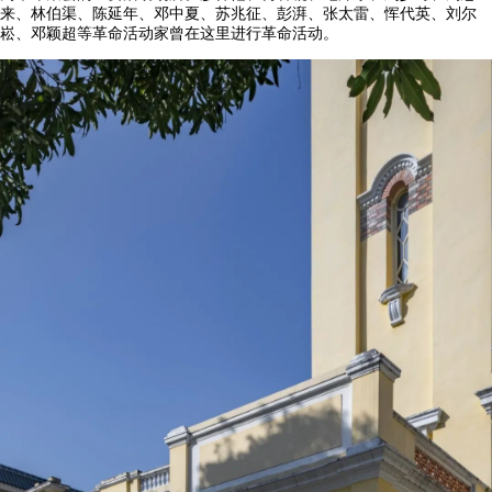
来、林伯渠、陈延年、邓中夏、苏兆征、彭湃、张太雷、恽代英、刘尔
崧、邓颖超等革命活动家曾在这里进行革命活动。