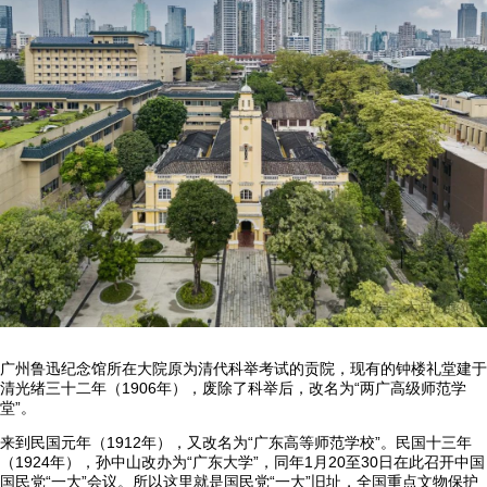
广州鲁迅纪念馆所在大院原为清代科举考试的贡院，现有的钟楼礼堂建于
清光绪三十二年（1906年），废除了科举后，改名为“两广高级师范学
堂”。
来到民国元年（1912年），又改名为“广东高等师范学校”。民国十三年
（1924年），孙中山改办为“广东大学”，同年1月20至30日在此召开中国
国民党“一大”会议。所以这里就是国民党“一大”旧址，全国重点文物保护