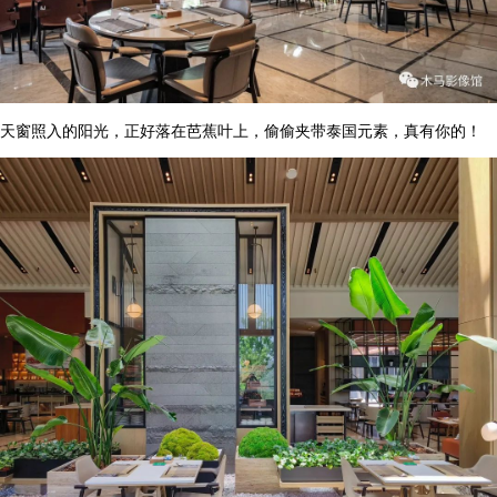
天窗照入的阳光，正好落在芭蕉叶上，偷偷夹带泰国元素，真有你的！