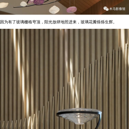
因为有了玻璃栅格穹顶，阳光放肆地照进来，玻璃花瓣烁烁生辉。