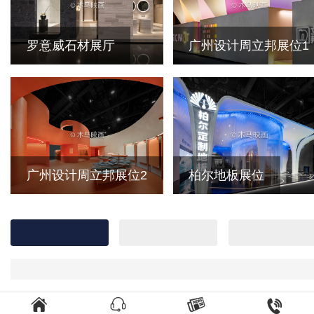
罗意威石材展厅
广州设计周立邦展位1
广州设计周立邦展位2
柏尔地板展位



