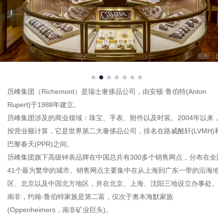
历峰集团（Richemont）是瑞士奢侈品公司，由安顿·鲁伯特(Anton
Rupert)于1988年建立。
历峰集团涉及的商业领域：珠宝、手表、附件以及时装。2004年以来
按营业额计算，它是世界第二大奢侈品公司，排名在路威酩轩(LVMH)
巴黎春天(PPR)之间。
历峰集团旗下高级钟表品牌在中国总共有300多个销售网点，分布在全
41个最为繁华的城市。销售网点主要集中在从上海到广东一带的沿海
区、北京以及中国北方地区，并在北京、上海、沈阳三地设立办事处
南非，约翰-鲁伯特家族是第二富，仅次于奥本海默家族
(Oppenheimers，南非矿业巨头)。