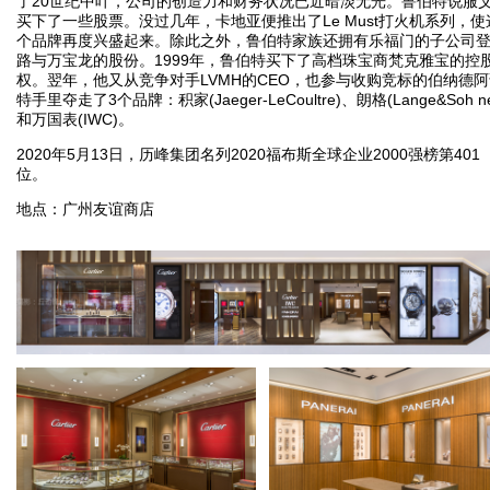
了20世纪中叶，公司的创造力和财务状况已近暗淡无光。鲁伯特说服
买下了一些股票。没过几年，卡地亚便推出了Le Must打火机系列，使
个品牌再度兴盛起来。除此之外，鲁伯特家族还拥有乐福门的子公司
路与万宝龙的股份。1999年，鲁伯特买下了高档珠宝商梵克雅宝的控
权。翌年，他又从竞争对手LVMH的CEO，也参与收购竞标的伯纳德阿
特手里夺走了3个品牌：积家(Jaeger-LeCoultre)、朗格(Lange&Soh n
和万国表(IWC)。
2020年5月13日，历峰集团名列2020福布斯全球企业2000强榜第401
位。
地点：广州友谊商店