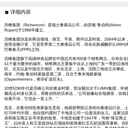
详细内容
历峰集团（Richemont）是瑞士奢侈品公司，由安顿·鲁伯特(Anton
Rupert)于1988年建立。
历峰集团涉及的商业领域：珠宝、手表、附件以及时装。2004年以来
按营业额计算，它是世界第二大奢侈品公司，排名在路威酩轩(LVMH)
巴黎春天(PPR)之间。
历峰集团旗下高级钟表品牌在中国总共有300多个销售网点，分布在全
41个最为繁华的城市。销售网点主要集中在从上海到广东一带的沿海
区、北京以及中国北方地区，并在北京、上海、沈阳三地设立办事处
南非，约翰-鲁伯特家族是第二富，仅次于奥本海默家族
(Oppenheimers，南非矿业巨头)。
20世纪90年代是历峰公司的黄金时期，营业额仅次于LVMH集团，年
额高达40多亿美元，用鲁伯特的话来说，“公司就像站在电梯里，你就
站着不动，它也会一直上升。”
其实，在鲁伯特投身家族生意前，他就曾帮助父亲转向奢侈品行业。
纪70年代中期，他在纽约遇到了卡地亚公司一位股东的女儿。这家法
表和珠宝商正在寻求新的投资。卡地亚创建于1847年，号称“珠宝商之
王”，以向富人和王室提供钻石项链和装饰着红宝石的冠冕而著称。但