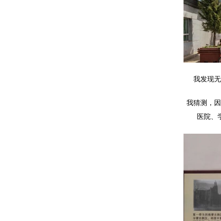
我发现无
我猜测，因
医院、