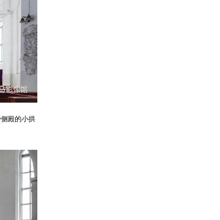
旁侧殿的小拱