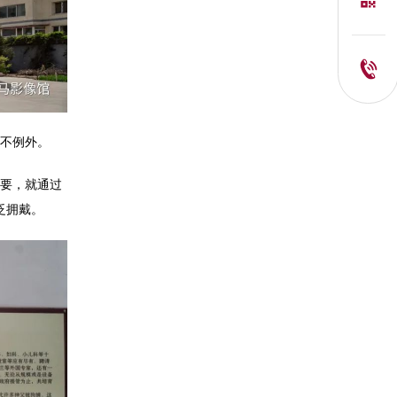
不例外。
要，就通过
泛拥戴。