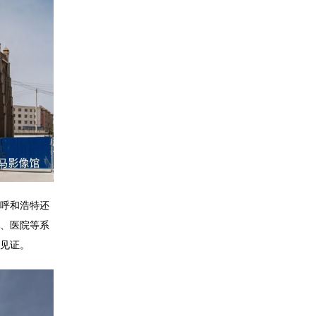
时呼和浩特还
、医院等系
见证
。