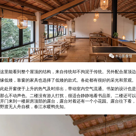
这里能看到整个屋顶的结构，来自传统却不拘泥于传统。另外配合屋顶边
缘低矮，靠窗的家具也选择了低矮的款式。各处都有很好的采光和景观。
此处开窗便于上升的热气及时排出，带动室内空气流通。
书架的设计也是
那么不动声色。二楼没有游人打扰，很适合静静地看书品茶。二楼还可以
开门来到一楼厨房顶部的露台，露台对着还有一个小花园。露台往下看，
野渡无人舟自横，春江水暖鸭先知。