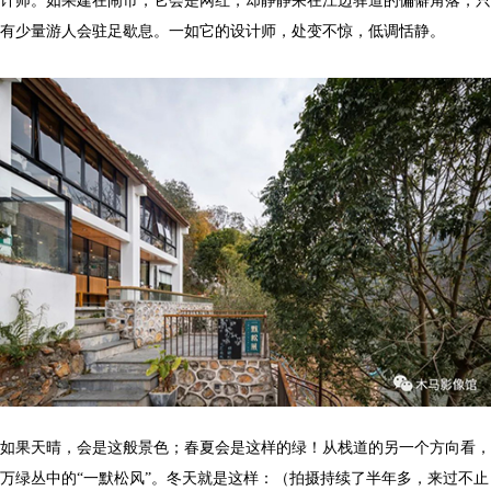
计师。如果建在闹市，它会是网红，却静静呆在江边驿道的偏僻角落，只
有少量游人会驻足歇息。一如它的设计师，处变不惊，低调恬静。
如果天晴，会是这般景色；春夏会是这样的绿！从栈道的另一个方向看，
万绿丛中的“一默松风”。冬天就是这样：（拍摄持续了半年多，来过不止