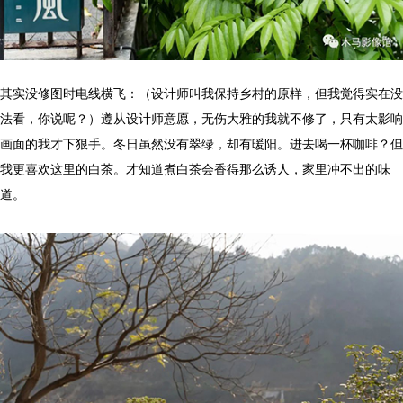
其实没修图时电线横飞：（设计师叫我保持乡村的原样，但我觉得实在没
法看，你说呢？）遵从设计师意愿，无伤大雅的我就不修了，只有太影响
画面的我才下狠手。冬日虽然没有翠绿，却有暖阳。进去喝一杯咖啡？但
我更喜欢这里的白茶。才知道煮白茶会香得那么诱人，家里冲不出的味
道。