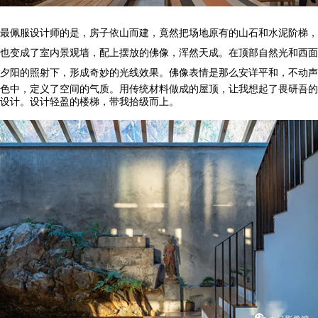
最佩服设计师的是，房子依山而建，竟然把场地原有的山石和水泥阶梯，
也变成了室内景观墙，配上摆放的佛像，浑然天成。在顶部自然光和西面
夕阳的照射下，形成奇妙的光线效果。
佛像表情是那么安详平和，不动声
色中，定义了空间的气质。用传统材料做成的屋顶，让我想起了畏研吾的
设计。设计轻盈的楼梯，带我拾级而上。