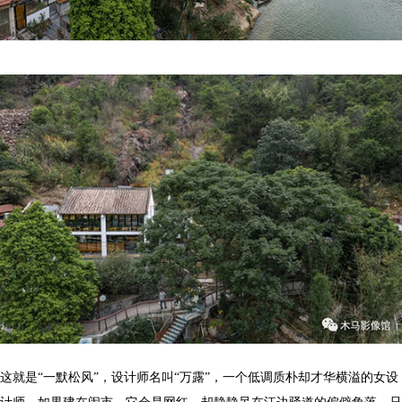
这就是“一默松风”，设计师名叫“万露”，一个低调质朴却才华横溢的女设