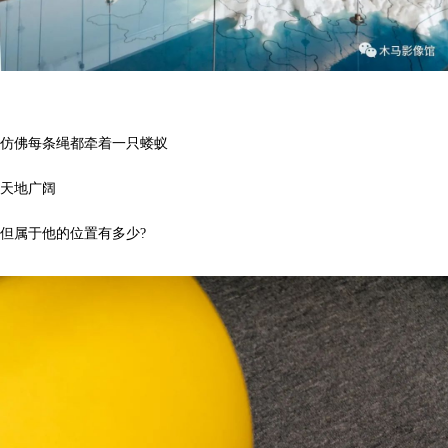
仿佛每条绳都牵着一只蝼蚁
天地广阔
但属于他的位置有多少?