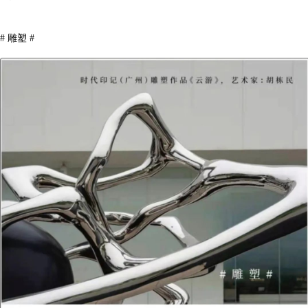
# 雕塑 #