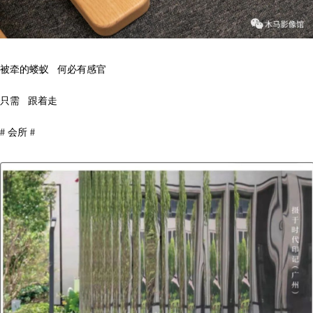
被牵的蝼蚁 何必有感官
只需 跟着走
# 会所 #